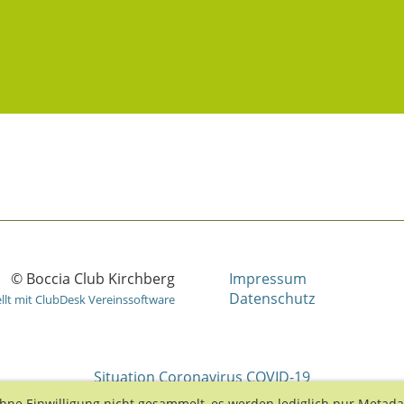
© Boccia Club Kirchberg
Impressum
Datenschutz
ellt mit ClubDesk Vereinssoftware
Situation Coronavirus COVID-19
hne Einwilligung nicht gesammelt, es werden lediglich nur Metad